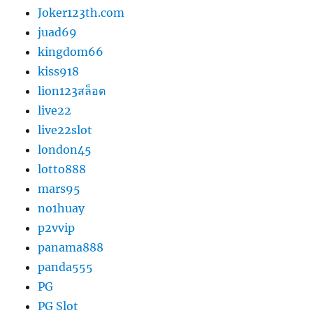
Joker123th.com
juad69
kingdom66
kiss918
lion123สล็อต
live22
live22slot
london45
lotto888
mars95
no1huay
p2vvip
panama888
panda555
PG
PG Slot