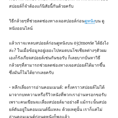
สปอยล์ก็จำต้องแก้นิสัยนี้กันด้วยครับ
วิธีกล้วยๆที่ช่วยลดช่องทางเจอสปอยล์ก่อน
ดูหนัง
บน ดู
หนังออนไลน์
แล้วเราจะหลบสปอยล์ก่อนดูหนังบน 037movie ได้ยังไง
ล่ะ? ในเมื่อข้อมูลอยู่เยอะไปหมดบนโซเชียลต่างๆตัวผม
เองก็รังเกียจสปอยล์เช่นกันขอรับ ก็เลยบากบั่นหาวิธี
กล้วยๆที่สามารถช่วยลดช่องทางเจอสปอยล์ได้มากขึ้น
ซึ่งมันก็ไม่ได้ยากเลยครับ
• หลีกเลี่ยงการอ่านคอมเมนต์: ครั้งคราวสปอยล์ไม่ได้
มาจากบทความหรือรีวิวหนังที่พวกเราอ่านหรอกขอรับ
เพราะคนเขียนจะเลี่ยงสปอยล์มาอย่างดี แม้กระนั้นสปอ
ยล์ดันอยู่ในคอมเมนต์นี่แหละ ด้วยเหตุนั้น เราก็แค่ไม่
อ่านคอมเมนต์ก่อนดูหนังก็พอแล้ว