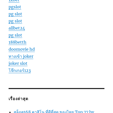
pgslot
pg slot
pg slot
allbet24
pg slot
188betth
doomovie hd
ทางเข้า joker
joker slot
โจ๊กเกอร์123
เรื่องล่าสุด
สล็อต168 คาสิโน ที่ดีที่สุด ของไทย Top 77 by