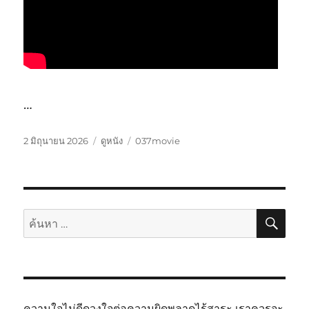
…
เขียน
หมวด
ป้าย
2 มิถุนายน 2026
ดูหนัง
037movie
เมื่อ
หมู่
กำกับ
ค้นห
ค้นหา:
ความใจไม่ดีดวงใจต่อความผิดพลาดไร้สาระ เราควรจะ