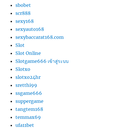
sbobet
scr888
sexy168
sexyauto168
sexybaccarat168.com
Slot
Slot Online
Slotgame666 เข้าสู่ระบบ
Slotxo
slotxo24hr
sretthi99
ssgame666
suppergame
tangtem168
temmax69
ufa11bet