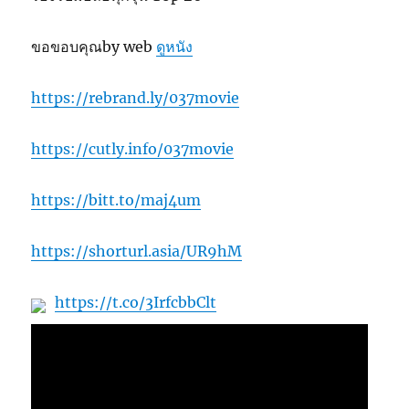
ขอขอบคุณby web
ดูหนัง
https://rebrand.ly/037movie
https://cutly.info/037movie
https://bitt.to/maj4um
https://shorturl.asia/UR9hM
https://t.co/3IrfcbbClt