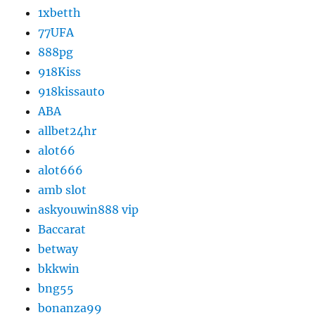
1xbetth
77UFA
888pg
918Kiss
918kissauto
ABA
allbet24hr
alot66
alot666
amb slot
askyouwin888 vip
Baccarat
betway
bkkwin
bng55
bonanza99