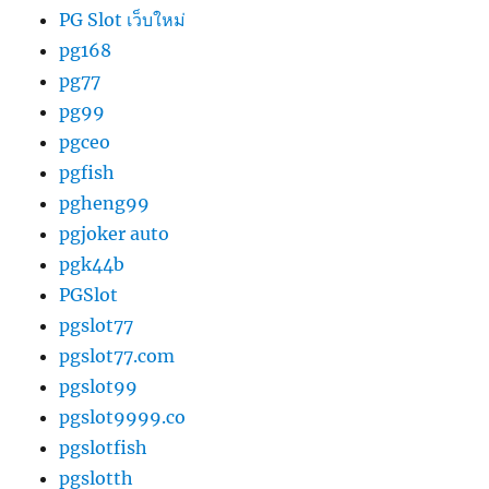
PG Slot เว็บใหม่
pg168
pg77
pg99
pgceo
pgfish
pgheng99
pgjoker auto
pgk44b
PGSlot
pgslot77
pgslot77.com
pgslot99
pgslot9999.co
pgslotfish
pgslotth