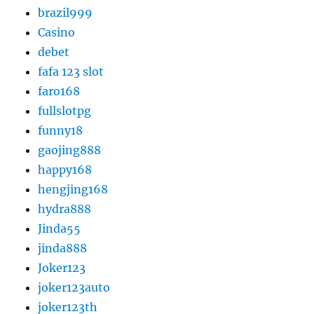
brazil999
Casino
debet
fafa 123 slot
faro168
fullslotpg
funny18
gaojing888
happy168
hengjing168
hydra888
Jinda55
jinda888
Joker123
joker123auto
joker123th