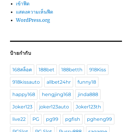
เข้าฟีด
แสดงความเห็นฟีด
WordPress.org
ป้ายกำกับ
168สล็อต
188bet
188betth
918Kiss
918kissauto
allbet24hr
funny18
happy168
hengjing168
jinda888
Joker123
joker123auto
Joker123th
live22
PG
pg99
pgfish
pgheng99
PGSlot
PG Slot
Pussy888
sagame