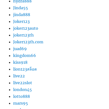
hydra888
Jinda55
jinda888
Joker123
joker123auto
joker123th
Joker123th.com
juad69
kingdom66
kiss918
lion123สล็อต
live22
live22slot
london45
lotto888
mars95