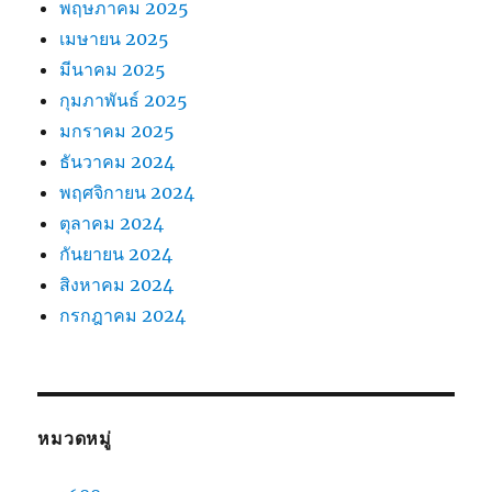
พฤษภาคม 2025
เมษายน 2025
มีนาคม 2025
กุมภาพันธ์ 2025
มกราคม 2025
ธันวาคม 2024
พฤศจิกายน 2024
ตุลาคม 2024
กันยายน 2024
สิงหาคม 2024
กรกฎาคม 2024
หมวดหมู่