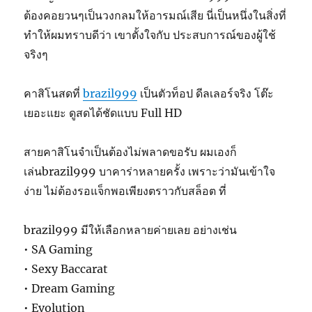
ต้องคอยวนๆเป็นวงกลมให้อารมณ์เสีย นี่เป็นหนึ่งในสิ่งที่
ทำให้ผมทราบดีว่า เขาตั้งใจกับ ประสบการณ์ของผู้ใช้
จริงๆ
คาสิโนสดที่
brazil999
เป็นตัวท็อป ดีลเลอร์จริง โต๊ะ
เยอะแยะ ดูสดได้ชัดแบบ Full HD
สายคาสิโนจำเป็นต้องไม่พลาดขอรับ ผมเองก็
เล่นbrazil999 บาคาร่าหลายครั้ง เพราะว่ามันเข้าใจ
ง่าย ไม่ต้องรอแจ็กพอเพียงตราวกับสล็อต ที่
brazil999 มีให้เลือกหลายค่ายเลย อย่างเช่น
• SA Gaming
• Sexy Baccarat
• Dream Gaming
• Evolution