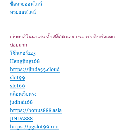
ซื้อหวยออนไลน์
หวยออนไลน์
เว็บคาสิโนน่าเล่น ทั้ง
สล็อต
และ
บาคาร่า
ตึงจริงแตก
บ่อยมาก
โจ๊กเกอร์123
Hengjing168
https://jinda55.cloud
slot99
slot66
สล็อตเว็บตรง
judhai168
https://bonus888.asia
JINDA888
https://pgslot99.run