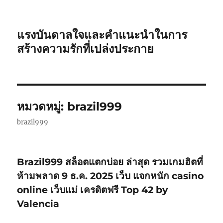
แรงบันดาลใจและคำแนะนำในการ
สร้างความรักที่เปล่งประกาย
หมวดหมู่:
brazil999
brazil999
Brazil999 สล็อตแตกบ่อย ล่าสุด รวมเกมฮิตที่
ห้ามพลาด 9 ธ.ค. 2025 เว็บ แจกหนัก casino
online เว็บแม่ เครดิตฟรี Top 42 by
Valencia