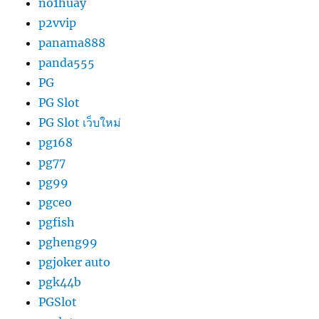
no1huay
p2vvip
panama888
panda555
PG
PG Slot
PG Slot เว็บใหม่
pg168
pg77
pg99
pgceo
pgfish
pgheng99
pgjoker auto
pgk44b
PGSlot