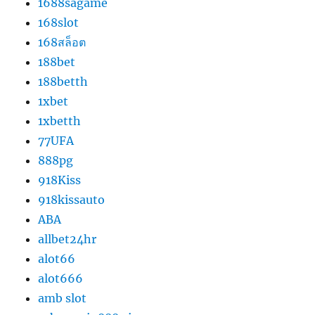
1688sagame
168slot
168สล็อต
188bet
188betth
1xbet
1xbetth
77UFA
888pg
918Kiss
918kissauto
ABA
allbet24hr
alot66
alot666
amb slot