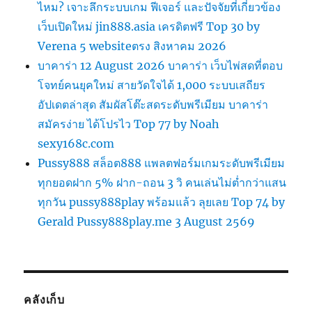
ไหม? เจาะลึกระบบเกม ฟีเจอร์ และปัจจัยที่เกี่ยวข้อง
เว็บเปิดใหม่ jin888.asia เครดิตฟรี Top 30 by
Verena 5 websiteตรง สิงหาคม 2026
บาคาร่า 12 August 2026 บาคาร่า เว็บไพ่สดที่ตอบ
โจทย์คนยุคใหม่ สายวัดใจได้ 1,000 ระบบเสถียร
อัปเดตล่าสุด สัมผัสโต๊ะสดระดับพรีเมียม บาคาร่า
สมัครง่าย ได้โปรไว Top 77 by Noah
sexy168c.com
Pussy888 สล็อต888 แพลตฟอร์มเกมระดับพรีเมียม
ทุกยอดฝาก 5% ฝาก-ถอน 3 วิ คนเล่นไม่ต่ำกว่าแสน
ทุกวัน pussy888play พร้อมแล้ว ลุยเลย Top 74 by
Gerald Pussy888play.me 3 August 2569
คลังเก็บ