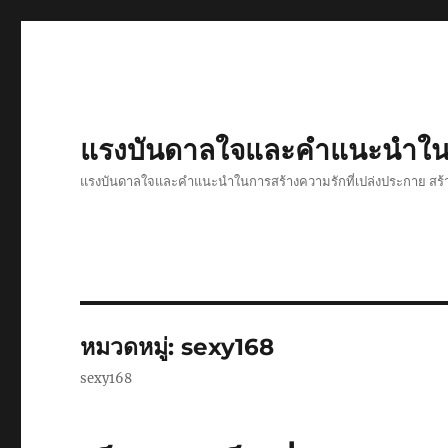
แรงบันดาลใจและคำแนะนำในกา
แรงบันดาลใจและคำแนะนำในการสร้างความรักที่เปล่งประกาย สร้างค
หมวดหมู่:
sexy168
sexy168