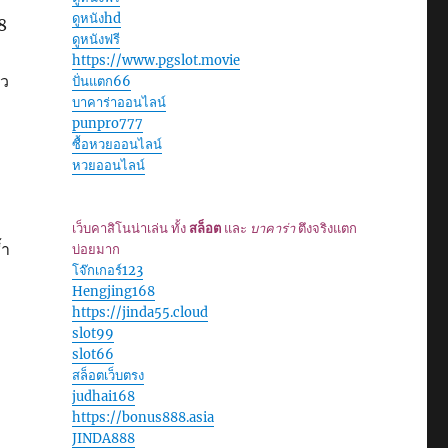
ดูหนังhd
68
ดูหนังฟรี
https://www.pgslot.movie
้ว
ปั่นแตก66
บาคาร่าออนไลน์
punpro777
ซื้อหวยออนไลน์
หวยออนไลน์
เว็บคาสิโนน่าเล่น ทั้ง
สล็อต
และ
บาคาร่า
ตึงจริงแตก
้ำ
บ่อยมาก
โจ๊กเกอร์123
Hengjing168
https://jinda55.cloud
slot99
slot66
สล็อตเว็บตรง
judhai168
https://bonus888.asia
JINDA888