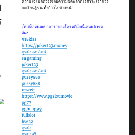
ความใจไม่ดีดวงใจต่อความผิดพลาดไร้สาระ เราควร
า
จะเรียนรู้รวมทั้งก้าวไปข้างหน้า
ร
เว็บสล็อตและบาคาร่าของโครตดีเว็บนี้เล่นแล้วรวย
จัดๆ
918kiss
https://joker123.money
ดูหนังออนไลน์
sa gaming
joker123
ดูหนังออนไลน์
า
pussy888
pussy888
บาคาร่า
https://www.pgslot.movie
pg77
pgheng99
fullslot
live22
ดูหนัง
อ
ดูหนังฟรี