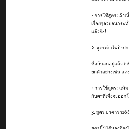
• การใช้สูตร: ถ้าเ
เรื่อยๆจวบจนกระทั
แล้วจ้ะ!
2. สูตรเค้าไพ่ปิง
ชื่อก็บอกอยู่แล้วว
ยกตัวอย่างเช่น แดง, 
• การใช้สูตร: แม้
กับตาที่เพิ่งจะออ
3. สูตร บาคาร่า16
สูตรนี้มิได้มองที่ห