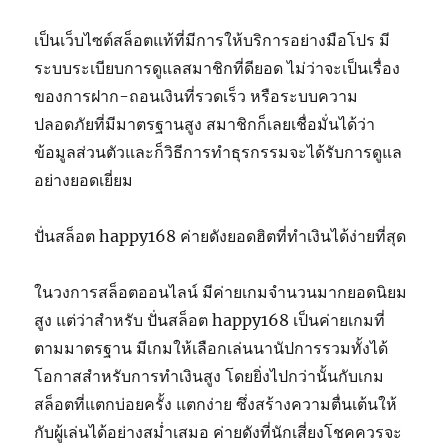
เป็นเว็บไซต์สล็อตแท้ที่มีการให้บริการอย่างมือโปร มี
ระบบระเบียบการดูแลสมาชิกที่ดียอด ไม่ว่าจะเป็นเรื่อง
ของการฝาก-ถอนเงินที่รวดเร็ว หรือระบบความ
ปลอดภัยที่มีมาตรฐานสูง สมาชิกก็เลยเชื่อมั่นได้ว่า
ข้อมูลส่วนตัวและก็วิธีการทำธุรกรรมจะได้รับการดูแล
อย่างยอดเยี่ยม
ปั่นสล็อต happy168 ค่ายดังยอดฮิตที่ทำเงินได้ง่ายที่สุด
ในวงการสล็อตออนไลน์ มีค่ายเกมจำนวนมากยอดนิยม
สูง แต่ว่าสำหรับ ปั่นสล็อต happy168 เป็นค่ายเกมที่
ตามมาตรฐาน มีเกมให้เลือกเล่นนานัปการรวมทั้งได้
โอกาสสำหรับการทำเงินสูง โดยยิ่งไปกว่านั้นกับเกม
สล็อตที่แตกบ่อยครั้ง แตกง่าย ซึ่งสร้างความตื่นเต้นให้
กับผู้เล่นได้อย่างสม่ำเสมอ ค่ายดังที่นักเสี่ยงโชคควรจะ