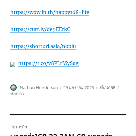
https://wow.in.th/happy168-life
https://cutt.ly/de9EErkC
https://shorturl.asia/n0piu
https://t.co/v8PLtM7Sag
ผู้
เขียน
หมวด
ป้าย
Nathan Henderson
29 มกราคม 2025
สล็อต168
เขียน
เมื่อ
หมู่
กำกับ
slot168
แนะแนว
ก่อนหน้า
เรื่อง