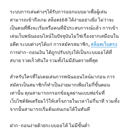
ระบบการเล่นต่างๆได้รับการออกแบบมาเพื่อผู้เล่น
สามารถเข้าถึงเกม สล็อต168 ได้ง่ายอย่างยิ่ง ไม่ว่าจะ
เป็นคนที่พึ่งจะเริ่มหรือคนที่มีประสบการณ์แล้ว การเข้า
เล่นเว็บพนันออนไลน์ในปัจจุบันไม่ใช่เรื่องยากเสมือนใน
อดีต ระบบต่างๆได้แก่ การสมัครสมาชิก,
สล็อตเว็บตรง
การฝาก-ถอนเงิน ได้ถูกปรับปรุงให้เป็นระบบออโต้ที่
สบาย รวดเร็วทันใจ รวมทั้งไม่มีอันตรายที่สุด
สำหรับใครที่ไม่เคยเล่นการพนันออนไลน์มาก่อน การ
สมัครเป็นสมาชิกก็ทำเป็นง่ายมากเพียงไม่กี่ขั้นตอน
เท่านั้น คุณสามารถกรอกข้อมูลผ่านแบบฟอร์มที่
เว็บไซต์จัดเตรียมไว้ให้เสร็จภายในเวลาไม่กี่นาที รวมทั้ง
จากนั้นสามารถเริ่มต้นเล่นเกมได้ในทันที
ฝาก-ถอนง่ายด้วยระบบออโต้ ไม่มีขั้นต่ำ