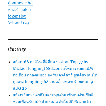
doomovie hd
ทางเข้า joker
joker slot
โจ๊กเกอร์123
เรื่องล่าสุด
สล็อต168 คาสิโน ที่ดีที่สุด ของไทย Top 77 by
Mickie Hengjing168d.com แจ็คพอตแตก 10M
ต่อเดือน กล่องสุ่มเฮงเฮง รับเครดิตฟรี ยูสเดียว เล่นได้
ทุกเกม hengjing168 เกมสล็อตหลายร้อยแบบ 19
AUG 26
สล็อตเว็บตรง คาสิโนครบทุกค่าย เข้าเล่นง่าย ฟีลดี
ชวนเพื่อนรับ 100 ฝาก-ถอน อัตโนมัติ คัดมาแล้ว