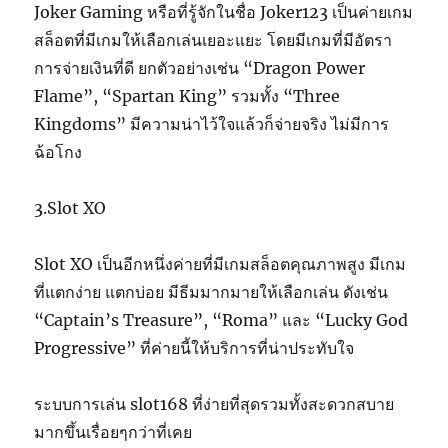
Joker Gaming หรือที่รู้จักในชื่อ Joker123 เป็นค่ายเกม
สล็อตที่มีเกมให้เลือกเล่นเยอะแยะ โดยมีเกมที่มีอัตรา
การจ่ายเงินที่ดี ยกตัวอย่างเช่น “Dragon Power
Flame”, “Spartan King” รวมทั้ง “Three
Kingdoms” มีความน่าไว้ใจแล้วก็จ่ายจริง ไม่มีการ
ฉ้อโกง
3.Slot XO
Slot XO เป็นอีกหนึ่งค่ายที่มีเกมสล็อตคุณภาพสูง มีเกม
ที่แตกง่าย แตกบ่อย มีธีมมากมายให้เลือกเล่น ดังเช่น
“Captain’s Treasure”, “Roma” และ “Lucky God
Progressive” ที่ค่ายนี้ให้บริการที่น่าประทับใจ
ระบบการเล่น slot168 ที่ง่ายที่สุดรวมทั้งสะดวกสบาย
มากขึ้นเรื่อยๆกว่าที่เคย