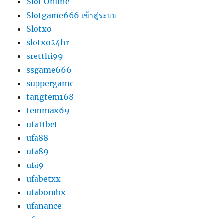
Slot Online
Slotgame666 เข้าสู่ระบบ
Slotxo
slotxo24hr
sretthi99
ssgame666
suppergame
tangtem168
temmax69
ufa11bet
ufa88
ufa89
ufa9
ufabetxx
ufabombx
ufanance