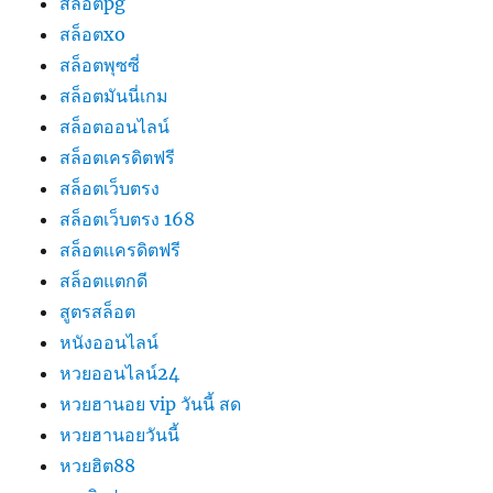
สล็อตpg
สล็อตxo
สล็อตพุซซี่
สล็อตมันนี่เกม
สล็อตออนไลน์
สล็อตเครดิตฟรี
สล็อตเว็บตรง
สล็อตเว็บตรง 168
สล็อตเเครดิตฟรี
สล็อตแตกดี
สูตรสล็อต
หนังออนไลน์
หวยออนไลน์24
หวยฮานอย vip วันนี้ สด
หวยฮานอยวันนี้
หวยฮิต88