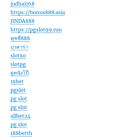
judhai168
https://bonus888.asia
JINDA888
https://pgslot99.run
พุซซี่888
บาคาร่า
slotxo
slotpg
ดูหนังโป๊
1xbet
pgslot
pg slot
pg slot
allbet24
pg slot
188betth