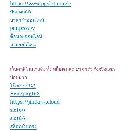
https://www.pgslot.movie
ปั่นแตก66
บาคาร่าออนไลน์
punpro777
ซื้อหวยออนไลน์
หวยออนไลน์
เว็บคาสิโนน่าเล่น ทั้ง
สล็อต
และ
บาคาร่า
ตึงจริงแตก
บ่อยมาก
โจ๊กเกอร์123
Hengjing168
https://jinda55.cloud
slot99
slot66
สล็อตเว็บตรง