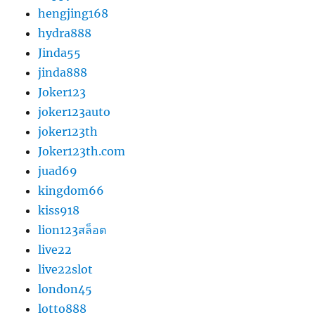
hengjing168
hydra888
Jinda55
jinda888
Joker123
joker123auto
joker123th
Joker123th.com
juad69
kingdom66
kiss918
lion123สล็อต
live22
live22slot
london45
lotto888