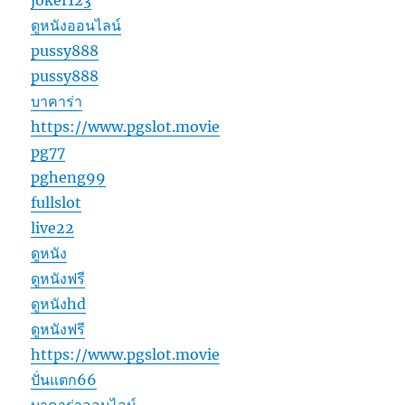
ดูหนังออนไลน์
pussy888
pussy888
บาคาร่า
https://www.pgslot.movie
pg77
pgheng99
fullslot
live22
ดูหนัง
ดูหนังฟรี
ดูหนังhd
ดูหนังฟรี
https://www.pgslot.movie
ปั่นแตก66
บาคาร่าออนไลน์