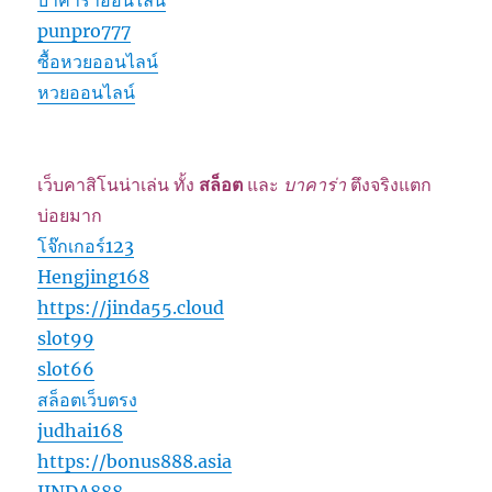
punpro777
ซื้อหวยออนไลน์
หวยออนไลน์
เว็บคาสิโนน่าเล่น ทั้ง
สล็อต
และ
บาคาร่า
ตึงจริงแตก
บ่อยมาก
โจ๊กเกอร์123
Hengjing168
https://jinda55.cloud
slot99
slot66
สล็อตเว็บตรง
judhai168
https://bonus888.asia
JINDA888