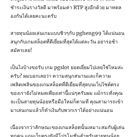
ชำระเงินรางวัลดี มาพร้อมค่า RTP สูงอีกด้วย มาทดล
องกันได้เลยคะนะครับ
สายทุนน้อยเล่นเกมแบบชิวๆกับ pgheng99 ได้แน่นอน
สนุกกับเกมสล็อตที่ดีเยี่ยมที่สุดได้แต่ละวัน อย่ารอช้า
สมัครเลย!
เป็นไงบ้างขอรับ เกม pgslot ยอดเยี่ยมไปเลยใช่ไหมล่ะ
ครับ? ผมบอกเลยว่า ความสนุกสนานและก็ความ
เพลิดเพลินของเกมสล็อตที่ดีเยี่ยมที่สุดบนเว็บไซต์ตรง
ของเรายังไม่หมดเพียงเท่านี้แน่ๆครับผม แม้กระทั่งคุณ
จะเป็นสายทุนน้อยหรือมือใหม่ก็ตามที คุณสามารถเข้า
มาเล่นเกมแล้วก็ทำเงินกับพวกเราได้อย่างแน่นอน
เนื่องจากว่าลักษณะของเกมสล็อตนั้นเหมาะสมกับผู้เล่น
ทุกคน แถมเว็บตรงยังมีโปรโมชั่นสำหรับสายทุนน้อย