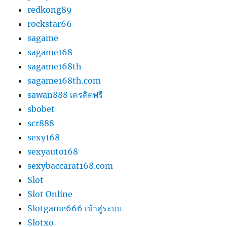
redkong89
rockstar66
sagame
sagame168
sagame168th
sagame168th.com
sawan888 เครดิตฟรี
sbobet
scr888
sexy168
sexyauto168
sexybaccarat168.com
Slot
Slot Online
Slotgame666 เข้าสู่ระบบ
Slotxo