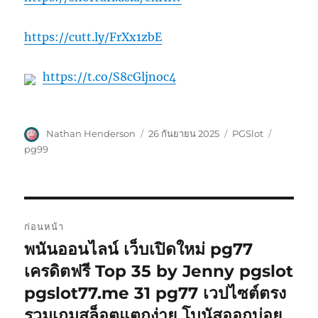
https://cutt.ly/FrXx1zbE
https://t.co/S8cGljnoc4
ผู้
เขียน
หมวด
ป้าย
Nathan Henderson
26 กันยายน 2025
PGSlot
เขียน
เมื่อ
หมู่
กำกับ
pg99
แนะแนว
ก่อนหน้า
เรื่อง
พนันออนไลน์ เว็บเปิดใหม่ pg77
เรื่อง
ก่อน
เครดิตฟรี Top 35 by Jenny pgslot
หน้า:
pgslot77.me 31 pg77 เวปไซต์ตรง
รวมเกมสล็อตแตกง่าย โบนัสออกบ่อย