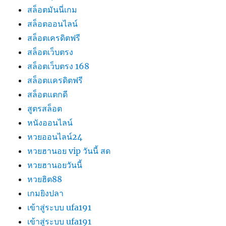
สล็อตมันนี่เกม
สล็อตออนไลน์
สล็อตเครดิตฟรี
สล็อตเว็บตรง
สล็อตเว็บตรง 168
สล็อตเเครดิตฟรี
สล็อตแตกดี
สูตรสล็อต
หนังออนไลน์
หวยออนไลน์24
หวยฮานอย vip วันนี้ สด
หวยฮานอยวันนี้
หวยฮิต88
เกมยิงปลา
เข้าสู่ระบบ ufa191
เข้าสู่ระบบ ufa191