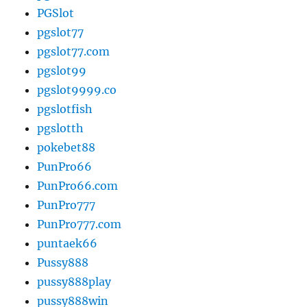
PGSlot
pgslot77
pgslot77.com
pgslot99
pgslot9999.co
pgslotfish
pgslotth
pokebet88
PunPro66
PunPro66.com
PunPro777
PunPro777.com
puntaek66
Pussy888
pussy888play
pussy888win