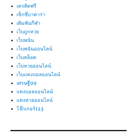
เครดิตฟรี
เซ็กซี่บาคาร่า
เดิมพันกีฬา
เว็บถูกหวย
เว็บพนัน
เว็บพนันออนไลน์
เว็บสล็อต
เว็บหวยออนไลน์
เว็บแทงบอลออนไลน์
เศรษฐี99
แทงบอลออนไลน์
แทงหวยออนไลน์
โจ๊กเกอร์123