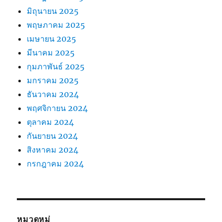
มิถุนายน 2025
พฤษภาคม 2025
เมษายน 2025
มีนาคม 2025
กุมภาพันธ์ 2025
มกราคม 2025
ธันวาคม 2024
พฤศจิกายน 2024
ตุลาคม 2024
กันยายน 2024
สิงหาคม 2024
กรกฎาคม 2024
หมวดหมู่