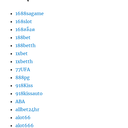
1688sagame
168slot
168สล็อต
188bet
188betth
1xbet
1xbetth
77UFA
888pg
918Kiss
918kissauto
ABA
allbet24hr
alot66
alot666