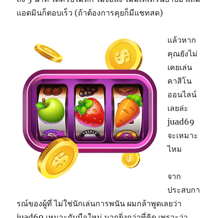
แอดมินก็ตอบเร็ว (ถ้าต้องการคุยก็มีแชทสด)
แล้วหาก
คุณยังไม่
เคยเล่น
คาสิโน
ออนไลน์
เลยล่ะ
juad69
จะเหมาะ
ไหม
จาก
ประสบกา
รณ์ของผู้ที่ ไม่ใช่นักเล่นการพนัน ผมกล้าพูดเลยว่า
juad69 เหมาะกับมือใหม่ มากยิ่งกว่าที่คิด เพราะว่า