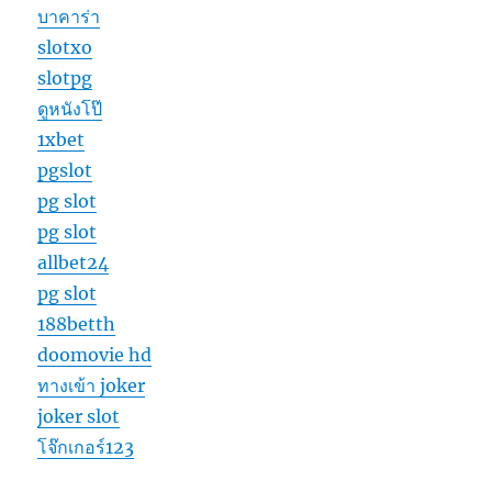
บาคาร่า
slotxo
slotpg
ดูหนังโป๊
1xbet
pgslot
pg slot
pg slot
allbet24
pg slot
188betth
doomovie hd
ทางเข้า joker
joker slot
โจ๊กเกอร์123