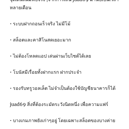
หลายเดือน
• ระบบฝากถอนเร็วจริง ไม่มีโม้
• สล็อตและคาสิโนสดเยอะมาก
• ไม่ต้องโหลดแอป เล่นผ่านเว็บไซต์ได้เลย
• โบนัสมีเรื่อยทั้งฝากแรก ฝากประจำ
• รองรับทรูวอลเล็ต ไม่จำเป็นต้องใช้บัญชีธนาคารก็ได้
juad69 สิ่งที่ต้องระมัดระวังนิดหนึ่ง เพื่อความแฟร์
• บางเกมภาพยังเก่าๆอยู่ โดยเฉพาะสล็อตของบางค่าย