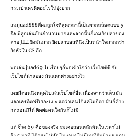
กระเป๋าเครดิตอะไรให้ยุ่งยาก
เกมjuad888ที่ผมถูกใจที่สุดเวลานี้เป็นพวกสล็อตแบบ 5
รีล มีลูกเล่นเป็นจำนวนมากและจากนั้นก็เกมยิงปลาของ
ค่าย JILI ยิงมันมาก ยิงปลาบอสทีนึงเป็นหนำใจมากกว่า
ยิงหัวใน CS อีก
พอเล่น juad69 ไปเรื่อยๆก็พอเข้าใจว่า เว็บไซต์ดี กับ
เว็บไซต์น่าสยอง มันแตกต่างอย่างไร
เคยมีตอนนึงหลุดไปเล่นเว็บไซต์อื่น เนื่องจากว่าเห็นมัน
แจกเครดิตฟรีเยอะแยะ แต่ว่าเล่นได้แค่ไม่กี่ตา มันก็ค้าง
กดถอนมิได้ ติดต่อคนใดกันก็ไม่มี
แต่ จ๊วด 69 คือของจริง ผมเคยถอนหลักพันในเวลาไม่
ถึง 5 นาที ได้ครบไม่หัก ไม่งอแง ไม่มีเทเทิร์นบ้าบอ แถม