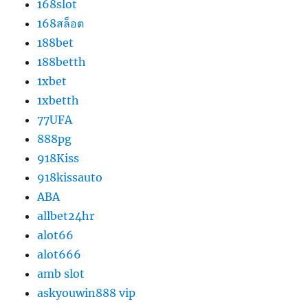
168slot
168สล็อต
188bet
188betth
1xbet
1xbetth
77UFA
888pg
918Kiss
918kissauto
ABA
allbet24hr
alot66
alot666
amb slot
askyouwin888 vip