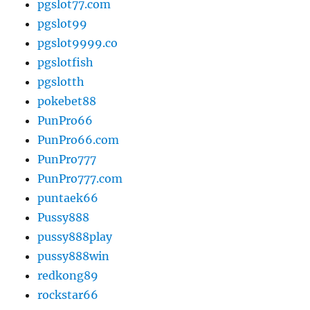
pgslot77.com
pgslot99
pgslot9999.co
pgslotfish
pgslotth
pokebet88
PunPro66
PunPro66.com
PunPro777
PunPro777.com
puntaek66
Pussy888
pussy888play
pussy888win
redkong89
rockstar66