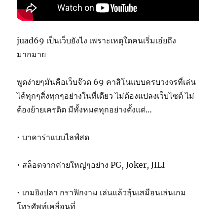
juad69 เป็นเว็บยังไง เพราะเหตุใดคนเริ่มเอ๋ยถึง
มากมาย
พูดง่ายๆมันคือเว็บจ๊วด 69 คาสิโนแบบครบวงจรที่เล่น
ได้ทุกๆสิ่งทุกๆอย่างในที่เดียว ไม่ต้องแปลงเว็บไซต์ ไม่
ต้องย้ายเครดิต มีทั้งหมดทุกอย่างตั้งแต่…
• บาคาร่าแบบไลฟ์สด
• สล็อตจากค่ายใหญ่ๆอย่าง PG, Joker, JILI
• เกมยิงปลา กราฟิกงาม เล่นแล้วลุ้นเสมือนเล่นเกม
โทรศัพท์เคลื่อนที่