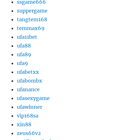
ssgame666
suppergame
tangtem168
temmax69
ufa11bet
ufa88
ufa89
ufa9
ufabetxx
ufabombx
ufanance
ufasexygame
ufawinner
vip168sa
xin88
zeus66v2