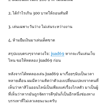
2. ได้กำไรเกิน 300 บาทให้ถอนทันที
3. เล่นเฉพาะวันว่าง ไม่เล่นระหว่างงาน
4. ห้ามยืมเงินมาเล่นเด็ดขาด
สรุปแบบตรงๆจากดวงใจ:
juad69
หากจะเริ่มเล่นเว็บ
ไหน ขอให้ทดลอง juad69 ก่อน
หลังจากได้ทดลองเล่น juad69 มาเรื่อยๆนับเป็นเวลา
หลายเดือน ผมมีความคิดว่าตัวเองเปลี่ยนแปลงจากคนที่
เห็นว่าคาสิโนออนไลน์เป็นเพียงแค่เรื่องไกลตัว มาเป็นผู้
ที่เห็นว่าหากมันถูกจัดการดีๆมันก็เป็นอีกหนึ่งช่องทาง
บรรเทาที่ไม่เลวเลยนะนะครับ