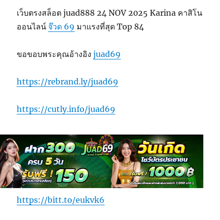
เว็บตรงสล็อต juad888 24 NOV 2025 Karina คาสิโน
ออนไลน์
จ๊วด 69
มาแรงที่สุด Top 84
ขอขอบพระคุณอ้างอิง
juad69
https://rebrand.ly/juad69
https://cutly.info/juad69
https://bitt.to/eukvk6