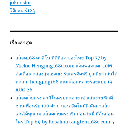
joker slot
โจ๊กเกอร์123
เรื่องล่าสุด
สล็อต168 คาสิโน ที่ดีที่สุด ของไทย Top 77 by
Mickie Hengjing168d.com แจ็คพอตแตก 10M
ต่อเดือน กล่องสุ่มเฮงเฮง รับเครดิตฟรี ยูสเดียว เล่นได้
ทุกเกม hengjing168 เกมสล็อตหลายร้อยแบบ 19
AUG 26
สล็อตเว็บตรง คาสิโนครบทุกค่าย เข้าเล่นง่าย ฟีลดี
ชวนเพื่อนรับ 100 ฝาก-ถอน อัตโนมัติ คัดมาแล้ว
เล่นได้ทุกเกม สล็อตเว็บตรง เริ่มก่อนวันนี้ มีลุ้นก่อน
ใคร Top 69 by Rosalina tangtem168e.com 5