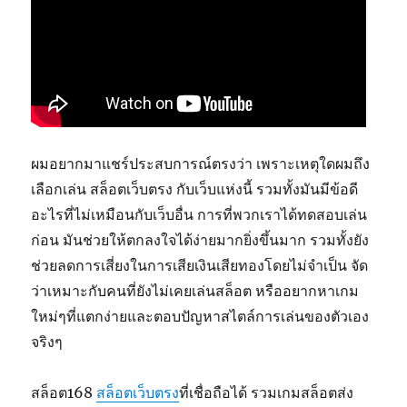
ผมอยากมาแชร์ประสบการณ์ตรงว่า เพราะเหตุใดผมถึง
เลือกเล่น สล็อตเว็บตรง กับเว็บแห่งนี้ รวมทั้งมันมีข้อดี
อะไรที่ไม่เหมือนกับเว็บอื่น การที่พวกเราได้ทดสอบเล่น
ก่อน มันช่วยให้ตกลงใจได้ง่ายมากยิ่งขึ้นมาก รวมทั้งยัง
ช่วยลดการเสี่ยงในการเสียเงินเสียทองโดยไม่จำเป็น จัด
ว่าเหมาะกับคนที่ยังไม่เคยเล่นสล็อต หรืออยากหาเกม
ใหม่ๆที่แตกง่ายและตอบปัญหาสไตล์การเล่นของตัวเอง
จริงๆ
สล็อต168
สล็อตเว็บตรง
ที่เชื่อถือได้ รวมเกมสล็อตส่ง