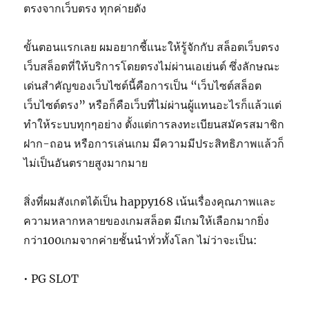
ตรงจากเว็บตรง ทุกค่ายดัง
ขั้นตอนแรกเลย ผมอยากชี้แนะให้รู้จักกับ สล็อตเว็บตรง
เว็บสล็อตที่ให้บริการโดยตรงไม่ผ่านเอเย่นต์ ซึ่งลักษณะ
เด่นสำคัญของเว็บไซต์นี้คือการเป็น “เว็บไซต์สล็อต
เว็บไซต์ตรง” หรือก็คือเว็บที่ไม่ผ่านผู้แทนอะไรก็แล้วแต่
ทำให้ระบบทุกๆอย่าง ตั้งแต่การลงทะเบียนสมัครสมาชิก
ฝาก-ถอน หรือการเล่นเกม มีความมีประสิทธิภาพแล้วก็
ไม่เป็นอันตรายสูงมากมาย
สิ่งที่ผมสังเกตได้เป็น happy168 เน้นเรื่องคุณภาพและ
ความหลากหลายของเกมสล็อต มีเกมให้เลือกมากยิ่ง
กว่า100เกมจากค่ายชั้นนำทั่วทั้งโลก ไม่ว่าจะเป็น:
• PG SLOT