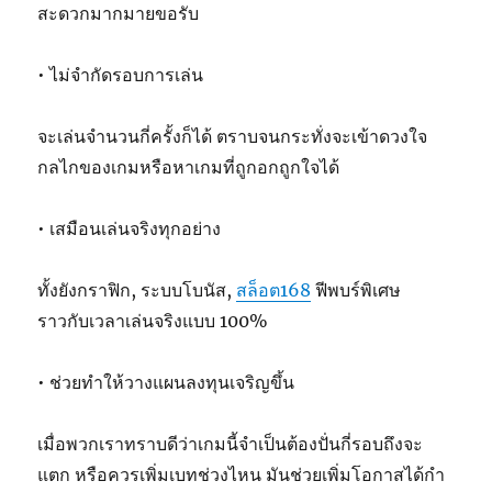
สะดวกมากมายขอรับ
• ไม่จำกัดรอบการเล่น
จะเล่นจำนวนกี่ครั้งก็ได้ ตราบจนกระทั่งจะเข้าดวงใจ
กลไกของเกมหรือหาเกมที่ถูกอกถูกใจได้
• เสมือนเล่นจริงทุกอย่าง
ทั้งยังกราฟิก, ระบบโบนัส,
สล็อต168
ฟีพบร์พิเศษ
ราวกับเวลาเล่นจริงแบบ 100%
• ช่วยทำให้วางแผนลงทุนเจริญขึ้น
เมื่อพวกเราทราบดีว่าเกมนี้จำเป็นต้องปั่นกี่รอบถึงจะ
แตก หรือควรเพิ่มเบทช่วงไหน มันช่วยเพิ่มโอกาสได้กำ