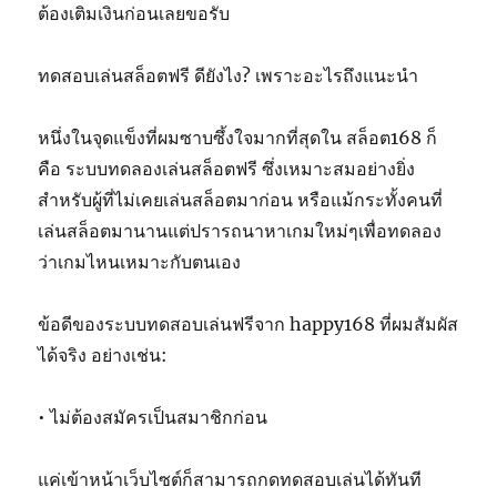
ต้องเติมเงินก่อนเลยขอรับ
ทดสอบเล่นสล็อตฟรี ดียังไง? เพราะอะไรถึงแนะนำ
หนึ่งในจุดแข็งที่ผมซาบซึ้งใจมากที่สุดใน สล็อต168 ก็
คือ ระบบทดลองเล่นสล็อตฟรี ซึ่งเหมาะสมอย่างยิ่ง
สำหรับผู้ที่ไม่เคยเล่นสล็อตมาก่อน หรือแม้กระทั้งคนที่
เล่นสล็อตมานานแต่ปรารถนาหาเกมใหม่ๆเพื่อทดลอง
ว่าเกมไหนเหมาะกับตนเอง
ข้อดีของระบบทดสอบเล่นฟรีจาก happy168 ที่ผมสัมผัส
ได้จริง อย่างเช่น:
• ไม่ต้องสมัครเป็นสมาชิกก่อน
แค่เข้าหน้าเว็บไซต์ก็สามารถกดทดสอบเล่นได้ทันที