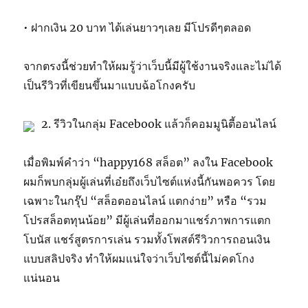
• ฝากเงิน 20 บาท ได้เล่นยาวๆเลย มีโปรดีๆตลอด
จากตรงนี้ช่วยทำให้ผมรู้ว่าเว็บนี้มีผู้ใช้งานจริงและไม่ได้
เป็นรีวิวที่เขียนขึ้นมาแบบฉ้อโกงครับ
2. รีวิวในกลุ่ม Facebook แล้วก็คอมมูนิตี้ออนไลน์
เมื่อพิมพ์คำว่า “happy168 สล็อต” ลงใน Facebook
ผมก็พบกลุ่มผู้เล่นที่เอ๋ยถึงเว็บไซต์แห่งนี้กันพอควร โดย
เฉพาะในกรุ๊ป “สล็อตออนไลน์ แตกง่าย” หรือ “รวม
โปรสล็อตทุนน้อย” มีผู้เล่นที่ออกมาแชร์ภาพการแตก
โบนัส แชร์สูตรการเล่น รวมทั้งโพสต์รีวิวการถอนเงิน
แบบสลิปจริง ทำให้ผมแน่ใจว่าเว็บไซต์นี้ไม่คดโกง
แน่นอน