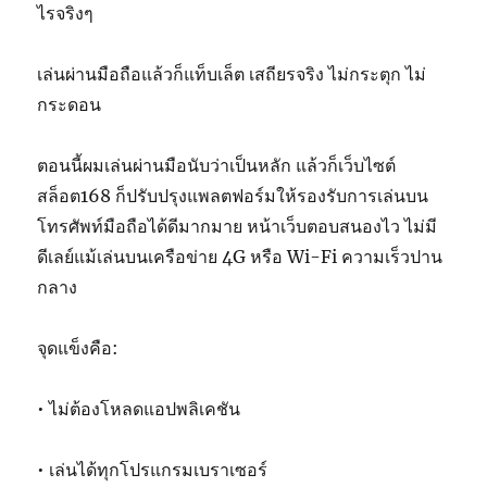
ไรจริงๆ
เล่นผ่านมือถือแล้วก็แท็บเล็ต เสถียรจริง ไม่กระตุก ไม่
กระดอน
ตอนนี้ผมเล่นผ่านมือนับว่าเป็นหลัก แล้วก็เว็บไซต์
สล็อต168 ก็ปรับปรุงแพลตฟอร์มให้รองรับการเล่นบน
โทรศัพท์มือถือได้ดีมากมาย หน้าเว็บตอบสนองไว ไม่มี
ดีเลย์แม้เล่นบนเครือข่าย 4G หรือ Wi-Fi ความเร็วปาน
กลาง
จุดแข็งคือ:
• ไม่ต้องโหลดแอปพลิเคชัน
• เล่นได้ทุกโปรแกรมเบราเซอร์