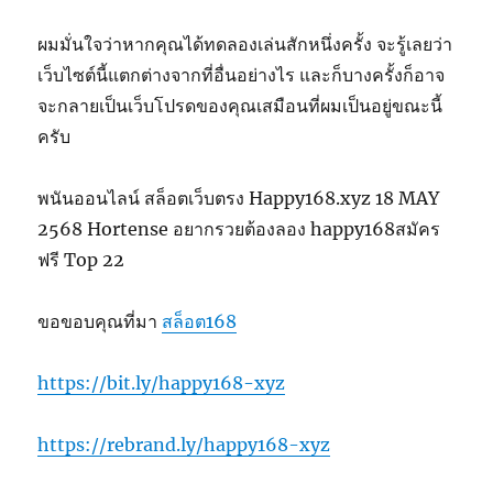
ผมมั่นใจว่าหากคุณได้ทดลองเล่นสักหนึ่งครั้ง จะรู้เลยว่า
เว็บไซต์นี้แตกต่างจากที่อื่นอย่างไร และก็บางครั้งก็อาจ
จะกลายเป็นเว็บโปรดของคุณเสมือนที่ผมเป็นอยู่ขณะนี้
ครับ
พนันออนไลน์ สล็อตเว็บตรง Happy168.xyz 18 MAY
2568 Hortense อยากรวยต้องลอง happy168สมัคร
ฟรี Top 22
ขอขอบคุณที่มา
สล็อต168
https://bit.ly/happy168-xyz
https://rebrand.ly/happy168-xyz