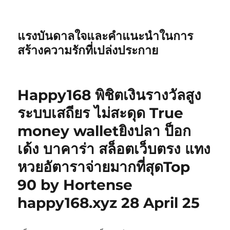
แรงบันดาลใจและคำแนะนำในการ
สร้างความรักที่เปล่งประกาย
Happy168 พิชิตเงินรางวัลสูง
ระบบเสถียร ไม่สะดุด True
money walletยิงปลา ป็อก
เด้ง บาคาร่า สล็อตเว็บตรง แทง
หวยอัตาราจ่ายมากที่สุดTop
90 by Hortense
happy168.xyz 28 April 25