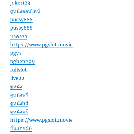
joker123
ดูหนังออนไลน์
pussy888
pussy888
บาคาร่า
https://www.pgslot.movie
pg77
pgheng99
fullslot
live22
ดูหนัง
ดูหนังฟรี
ดูหนังhd
ดูหนังฟรี
https://www.pgslot.movie
ปั่นแตก66