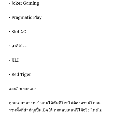
• Joker Gaming
• Pragmatic Play
• Slot XO
• 918kiss
• JILI
• Red Tiger
และอีกเยอะแยะ
ทุกเกมสามารถเข้าเล่นได้ทันทีโดยไม่ต้องดาวน์โหลด
รวมทั้งที่สำคัญเป็นเปิดให้ ทดสอบเล่นฟรีได้จริง โดยไม่