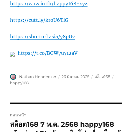
https://wow.in.th/happy168-xyz
https://cutt.ly/kroU6TlG
https://shorturl.asia/y8pUv
https://t.co/BGW7u712aV
ผู้
เขียน
หมวด
ป้าย
Nathan Henderson
26 มีนาคม 2025
สล็อต168
เขียน
เมื่อ
หมู่
กำกับ
happy168
แนะแนว
ก่อนหน้า
เรื่อง
สล็อต168 7 พ.ค. 2568 happy168
เรื่อง