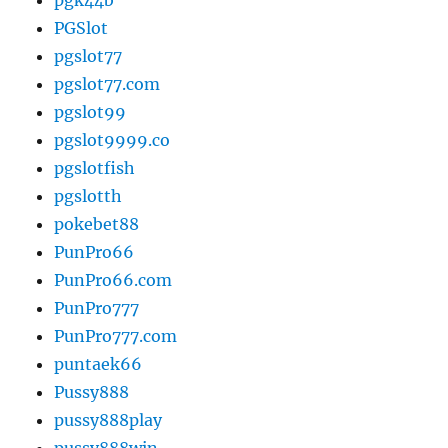
pgk44b
PGSlot
pgslot77
pgslot77.com
pgslot99
pgslot9999.co
pgslotfish
pgslotth
pokebet88
PunPro66
PunPro66.com
PunPro777
PunPro777.com
puntaek66
Pussy888
pussy888play