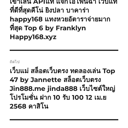
ก่อน
เข้าเล่น APIแท้ แจกไอโฟนฉ่ำ เว็บแท้
หน้า:
ที่ดีที่สุดคีโน่ ยิงปลา บาคาร่า
happy168 แทงหวยอัตาราจ่ายมาก
ที่สุด Top 6 by Franklyn
Happy168.xyz
ถัดไป
เว็บแม่ สล็อตเว็บตรง ทดลองเล่น Top
เรื่อง
ต่อ
47 by Jannette สล็อตเว็บตรง
ไป:
Jin888.me jinda888 เว็บไซต์ใหญ่
โปรโมชั่น ฝาก 10 รับ 100 12 เม.ย
2568 คาสิโน