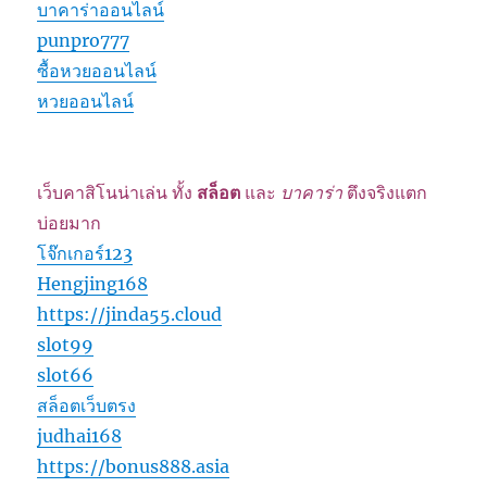
บาคาร่าออนไลน์
punpro777
ซื้อหวยออนไลน์
หวยออนไลน์
เว็บคาสิโนน่าเล่น ทั้ง
สล็อต
และ
บาคาร่า
ตึงจริงแตก
บ่อยมาก
โจ๊กเกอร์123
Hengjing168
https://jinda55.cloud
slot99
slot66
สล็อตเว็บตรง
judhai168
https://bonus888.asia