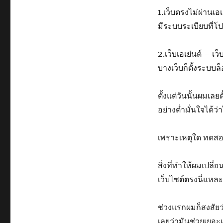
1.เว็บตรงไม่ผ่านเอ
มีระบบระเบียบที่โปร
2.เว็บเอเย่นต์ – เ
บางเว็บก็ตั้งระบบล็
ตั้งแต่วันนั้นผมเลย
อย่างต่ำมั่นใจได้ว
เพราะเหตุใด ทดสอบ
สิ่งที่ทำให้ผมเปล
เว็บไซต์ตรงนี่แหละ
ช่วงแรกผมก็สงสัยว
เลยว่ามันช่วยเยอะแ