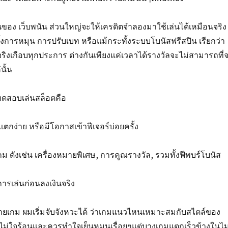
อง เว็บพนัน ส่วนใหญ่จะให้เครดิตจำลองมาใช้เล่นได้เหมือนจริง
กทั้งการหมุน การปรับเบท หรือแม้กระทั้งระบบโบนัสฟรีสปิน เรียกว่า
จริงเกือบทุกประการ ต่างกันเพียงแค่เวลาได้รางวัลจะไม่สามารถที่
นั้น
รทดสอบเล่นสล็อตคือ
ตกง่าย หรือมีโอกาสเข้าฟีเจอร์บ่อยครั้ง
ม ดังเช่น เครื่องหมายพิเศษ, การคูณรางวัล, รวมทั้งฟีพบร์โบนัส
การเล่นก่อนลงเงินจริง
เกม ผมเริ่มจับจังหวะได้ ว่าเกมแนวไหนเหมาะสมกับสไตล์ของ
ไม่ใจร้อนและควรทำใจเย็นหมุนเรื่อยๆแต่บางเกมแตกเร็วข้างในไม