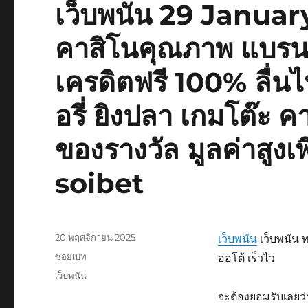
เว็บพนัน 29 Januar
คาสิโนคุณภาพ แบรนด์เ
เครดิตฟรี 100% ลื่นไ
อรี่ ยิงปลา เกมโต๊ะ ค
ของรางวัล มูลค่าสูง
soibet
เขียน
20 พฤศจิกายน 2025
เว็บพนัน
เว็บพนัน ท
เมื่อ
หมวด
ซอยเบท
ออโต้ เร็วไว
หมู่
ป้าย
เว็บพนัน
กำกับ
จะต้องยอมรับเลยว่