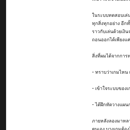
ในระบบทดสอบเล่นข
ทุกสิ่งทุกอย่าง อี
ราวกับเล่นด้วยเงิน
ถอนออกได้เพียงแค่
สิ่งที่ผมได้จากกา
• ทราบว่าเกมไหน แ
• เข้าใจระบบของเก
• ได้ฝึกหัดวางแผน
ภายหลังลองมาหลาย
ตนเอง บางเกมต้อง