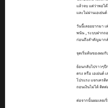
แล้วจบ แต่ว่าพอได้
และไม่ผ่านเอเย่นต
วันนี้เลยอยากมา เ
พนัน , ระบบฝากถอ
ก่อนถึงสำคัญมากสำ
จุดเริ่มต้นของผมกั
ย้อนกลับไปราวๆปีก่อ
ตรง หรือ เอเย่นต์ 
โปรแรง แจกเครดิต
ถอนเงินไม่ได้ ติด
ต่อจากนั้นผมเลยเร