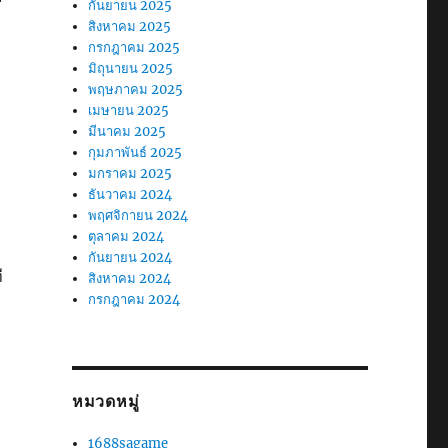
กันยายน 2025
สิงหาคม 2025
กรกฎาคม 2025
มิถุนายน 2025
พฤษภาคม 2025
เมษายน 2025
มีนาคม 2025
กุมภาพันธ์ 2025
มกราคม 2025
ธันวาคม 2024
พฤศจิกายน 2024
ตุลาคม 2024
กันยายน 2024
ี
สิงหาคม 2024
กรกฎาคม 2024
หมวดหมู่
1688sagame