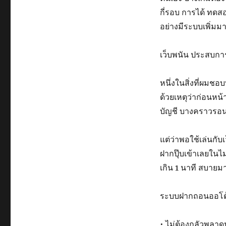
กี่รอบ การได้ ทดส
อย่างมีระบบเพิ่มมา
เว็บพนัน ประสบกา
หนึ่งในสิ่งที่ผมช
ด้วยเหตุว่าก่อนหน้
บัญชี บางคราวรอน
แต่ว่าพอใช้เล่นกับ
ฝากปุ๊บเข้าเลยในไม
เกิน 1 นาที สบายม
ระบบฝากถอนออโต้ย
• ไม่ต้องกลัวพลา