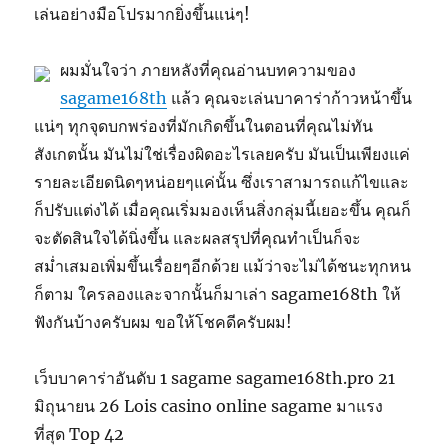
เล่นอย่างมือโปรมากยิ่งขึ้นแน่ๆ!
ผมมั่นใจว่า ภายหลังที่คุณอ่านบทความของ
sagame168th
แล้ว คุณจะเล่นบาคาร่าก้าวหน้าขึ้น
แน่ๆ ทุกจุดบกพร่องที่มักเกิดขึ้นในตอนที่คุณไม่ทัน
สังเกตนั้น มันไม่ใช่เรื่องผิดอะไรเลยครับ มันเป็นเพียงแค่
รายละเอียดนิดๆหน่อยๆแค่นั้น ซึ่งเราสามารถแก้ไขและ
ก็ปรับแต่งได้ เมื่อคุณเริ่มมองเห็นสิ่งกลุ่มนี้เยอะขึ้น คุณก็
จะตัดสินใจได้นิ่งขึ้น และผลสรุปที่คุณทำเป็นก็จะ
สม่ำเสมอเพิ่มขึ้นเรื่อยๆอีกด้วย แม้ว่าจะไม่ได้ชนะทุกหน
ก็ตาม ใครลองและจากนั้นก็มาเล่า sagame168th ให้
ฟังกันบ้างครับผม ขอให้โชคดีครับผม!
เว็บบาคาร่าอันดับ 1 sagame sagame168th.pro 21
มิถุนายน 26 Lois casino online sagame มาแรง
ที่สุด Top 42