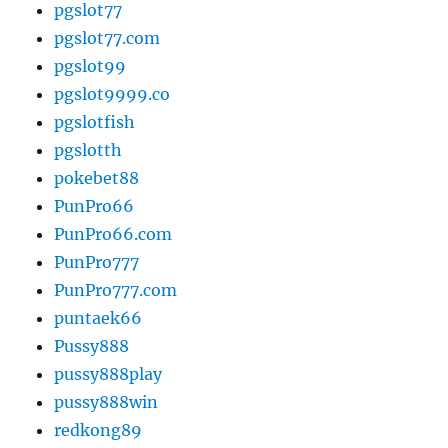
pgslot77
pgslot77.com
pgslot99
pgslot9999.co
pgslotfish
pgslotth
pokebet88
PunPro66
PunPro66.com
PunPro777
PunPro777.com
puntaek66
Pussy888
pussy888play
pussy888win
redkong89