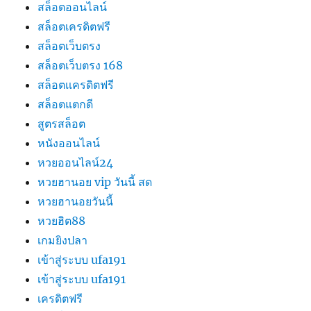
สล็อตออนไลน์
สล็อตเครดิตฟรี
สล็อตเว็บตรง
สล็อตเว็บตรง 168
สล็อตเเครดิตฟรี
สล็อตแตกดี
สูตรสล็อต
หนังออนไลน์
หวยออนไลน์24
หวยฮานอย vip วันนี้ สด
หวยฮานอยวันนี้
หวยฮิต88
เกมยิงปลา
เข้าสู่ระบบ ufa191
เข้าสู่ระบบ ufa191
เครดิตฟรี