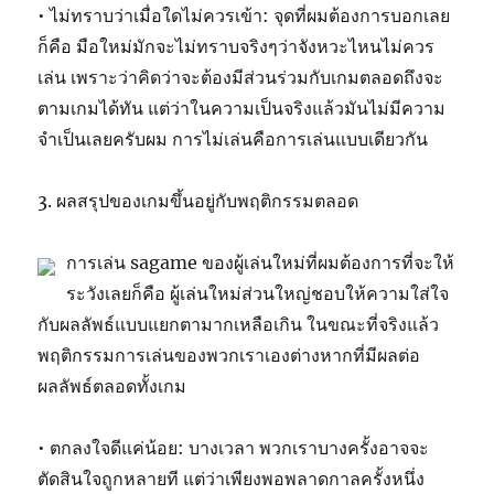
• ไม่ทราบว่าเมื่อใดไม่ควรเข้า: จุดที่ผมต้องการบอกเลย
ก็คือ มือใหม่มักจะไม่ทราบจริงๆว่าจังหวะไหนไม่ควร
เล่น เพราะว่าคิดว่าจะต้องมีส่วนร่วมกับเกมตลอดถึงจะ
ตามเกมได้ทัน แต่ว่าในความเป็นจริงแล้วมันไม่มีความ
จำเป็นเลยครับผม การไม่เล่นคือการเล่นแบบเดียวกัน
3. ผลสรุปของเกมขึ้นอยู่กับพฤติกรรมตลอด
การเล่น sagame ของผู้เล่นใหม่ที่ผมต้องการที่จะให้
ระวังเลยก็คือ ผู้เล่นใหม่ส่วนใหญ่ชอบให้ความใส่ใจ
กับผลลัพธ์แบบแยกตามากเหลือเกิน ในขณะที่จริงแล้ว
พฤติกรรมการเล่นของพวกเราเองต่างหากที่มีผลต่อ
ผลลัพธ์ตลอดทั้งเกม
• ตกลงใจดีแค่น้อย: บางเวลา พวกเราบางครั้งอาจจะ
ตัดสินใจถูกหลายที แต่ว่าเพียงพอพลาดกาลครั้งหนึ่ง