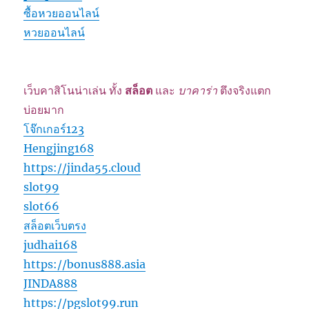
ซื้อหวยออนไลน์
หวยออนไลน์
เว็บคาสิโนน่าเล่น ทั้ง
สล็อต
และ
บาคาร่า
ตึงจริงแตก
บ่อยมาก
โจ๊กเกอร์123
Hengjing168
https://jinda55.cloud
slot99
slot66
สล็อตเว็บตรง
judhai168
https://bonus888.asia
JINDA888
https://pgslot99.run