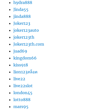
hydra888
Jinda55
jinda888
Joker123
joker123auto
joker123th
Joker123th.com
juad69
kingdom66
kiss918
lion123สล็อต
live22
live22slot
london45
lotto888
mars95