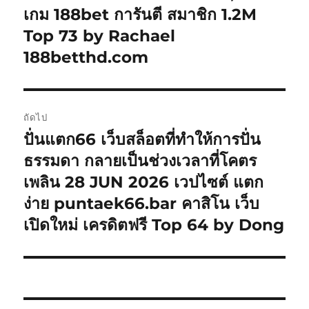
เกม 188bet การันตี สมาชิก 1.2M
Top 73 by Rachael
188betthd.com
ถัดไป
ปั่นแตก66 เว็บสล็อตที่ทำให้การปั่น
เรื่อง
ต่อ
ธรรมดา กลายเป็นช่วงเวลาที่โคตร
ไป:
เพลิน 28 JUN 2026 เวปไซต์ แตก
ง่าย puntaek66.bar คาสิโน เว็บ
เปิดใหม่ เครดิตฟรี Top 64 by Dong