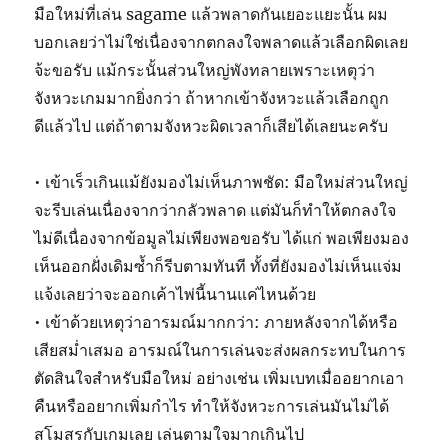
มือใหม่ที่เล่น sagame แล้วพลาดกันเยอะแยะนั้น ผม
บอกเลยว่าไม่ใช่เนื่องจากตกลงใจพลาดแล้วเลือกผิดเลย
จ้ะขอรับ แม้กระนั้นส่วนใหญ่พังทลายเพราะเหตุว่า
จังหวะเกมมากยิ่งกว่า ถ้าหากเข้าจังหวะแล้วเลือกถูก
ดีแล้วไป แต่ถ้าตามจังหวะผิดเวลาก็เสียได้เลยนะครับ
• เข้าเร็วเกินแม้ยังมองไม่เห็นภาพชัด: มือใหม่ส่วนใหญ่
จะรีบเล่นเนื่องจากว่ากลัวพลาด แต่มันก็ทำให้ตกลงใจ
ไม่ดีเนื่องจากข้อมูลไม่เพียงพอขอรับ ได้แก่ พอเพียงมอง
เห็นออกฝั่งเดิมซ้ำก็รีบตามทันที ทั้งที่ยังมองไม่เห็นแจ่ม
แจ้งเลยว่าจะออกเค้าไพ่นี้นานแค่ไหนด้วย
• เข้าด้วยเหตุว่าอารมณ์มากกว่า: ภายหลังจากได้หรือ
เสียสม่ำเสมอ อารมณ์ในการเล่นจะส่งผลกระทบในการ
ตัดสินใจสำหรับมือใหม่ อย่างเช่น เพิ่มเบทเมื่ออยากเอา
คืนหรืออยากเพิ่มกำไร ทำให้จังหวะการเล่นมันไม่ได้
สโมสรกับเกมเลย เล่นตามใจมากเกินไป