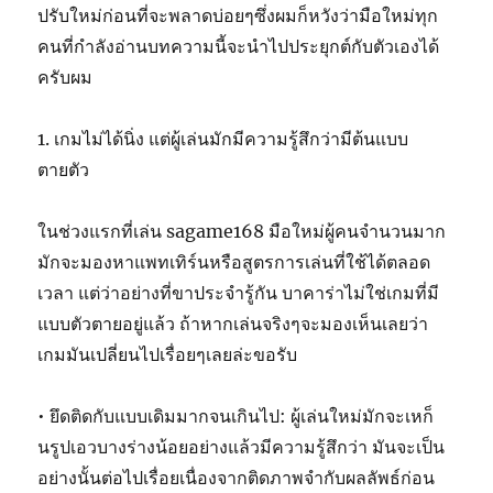
ปรับใหม่ก่อนที่จะพลาดบ่อยๆซึ่งผมก็หวังว่ามือใหม่ทุก
คนที่กำลังอ่านบทความนี้จะนำไปประยุกต์กับตัวเองได้
ครับผม
1. เกมไม่ได้นิ่ง แต่ผู้เล่นมักมีความรู้สึกว่ามีต้นแบบ
ตายตัว
ในช่วงแรกที่เล่น sagame168 มือใหม่ผู้คนจำนวนมาก
มักจะมองหาแพทเทิร์นหรือสูตรการเล่นที่ใช้ได้ตลอด
เวลา แต่ว่าอย่างที่ขาประจำรู้กัน บาคาร่าไม่ใช่เกมที่มี
แบบตัวตายอยู่แล้ว ถ้าหากเล่นจริงๆจะมองเห็นเลยว่า
เกมมันเปลี่ยนไปเรื่อยๆเลยล่ะขอรับ
• ยึดติดกับแบบเดิมมากจนเกินไป: ผู้เล่นใหม่มักจะเหก็
นรูปเอวบางร่างน้อยอย่างแล้วมีความรู้สึกว่า มันจะเป็น
อย่างนั้นต่อไปเรื่อยเนื่องจากติดภาพจำกับผลลัพธ์ก่อน