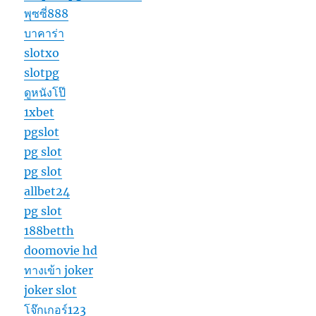
พุซซี่888
บาคาร่า
slotxo
slotpg
ดูหนังโป๊
1xbet
pgslot
pg slot
pg slot
allbet24
pg slot
188betth
doomovie hd
ทางเข้า joker
joker slot
โจ๊กเกอร์123