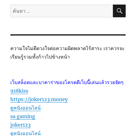
ค้นห
ค้นหา:
ความใจไม่ดีดวงใจต่อความผิดพลาดไร้สาระ เราควรจะ
เรียนรู้รวมทั้งก้าวไปข้างหน้า
เว็บสล็อตและบาคาร่าของโครตดีเว็บนี้เล่นแล้วรวยจัดๆ
918kiss
https://joker123.money
ดูหนังออนไลน์
sa gaming
joker123
ดูหนังออนไลน์