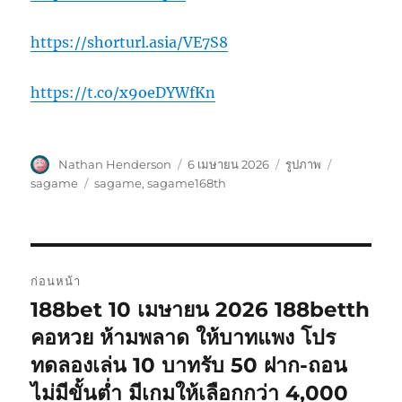
https://shorturl.asia/VE7S8
https://t.co/x9oeDYWfKn
ผู้
เขียน
รูป
หมวด
Nathan Henderson
6 เมษายน 2026
รูปภาพ
เขียน
เมื่อ
แบบ
หมู่
ป้าย
sagame
sagame
,
sagame168th
เรื่อง
กำกับ
แนะแนว
ก่อนหน้า
เรื่อง
188bet 10 เมษายน 2026 188betth
เรื่อง
ก่อน
คอหวย ห้ามพลาด ให้บาทแพง โปร
หน้า:
ทดลองเล่น 10 บาทรับ 50 ฝาก-ถอน
ไม่มีขั้นต่ำ มีเกมให้เลือกกว่า 4,000