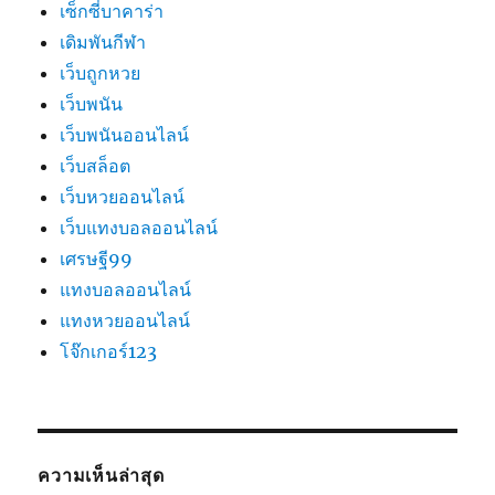
เซ็กซี่บาคาร่า
เดิมพันกีฬา
เว็บถูกหวย
เว็บพนัน
เว็บพนันออนไลน์
เว็บสล็อต
เว็บหวยออนไลน์
เว็บแทงบอลออนไลน์
เศรษฐี99
แทงบอลออนไลน์
แทงหวยออนไลน์
โจ๊กเกอร์123
ความเห็นล่าสุด