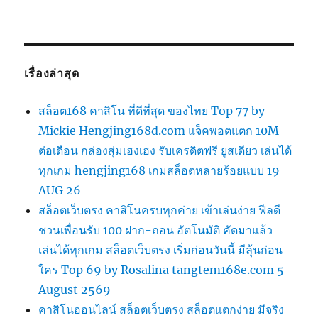
เรื่องล่าสุด
สล็อต168 คาสิโน ที่ดีที่สุด ของไทย Top 77 by
Mickie Hengjing168d.com แจ็คพอตแตก 10M
ต่อเดือน กล่องสุ่มเฮงเฮง รับเครดิตฟรี ยูสเดียว เล่นได้
ทุกเกม hengjing168 เกมสล็อตหลายร้อยแบบ 19
AUG 26
สล็อตเว็บตรง คาสิโนครบทุกค่าย เข้าเล่นง่าย ฟีลดี
ชวนเพื่อนรับ 100 ฝาก-ถอน อัตโนมัติ คัดมาแล้ว
เล่นได้ทุกเกม สล็อตเว็บตรง เริ่มก่อนวันนี้ มีลุ้นก่อน
ใคร Top 69 by Rosalina tangtem168e.com 5
August 2569
คาสิโนออนไลน์ สล็อตเว็บตรง สล็อตแตกง่าย มีจริง