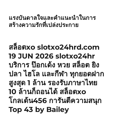
แรงบันดาลใจและคำแนะนำในการ
สร้างความรักที่เปล่งประกาย
สล็อตxo slotxo24hrd.com
19 JUN 2026 slotxo24hr
บริการ ป๊อกเด้ง หวย สล็อต ยิง
ปลา ไฮโล และกีฬา ทุกยอดฝาก
สูงสุด 1 ล้าน รองรับภาษาไทย
10 ล้านก็ถอนได้ สล็อตxo
โกลเด้น456 การันตีความสนุก
Top 43 by Bailey