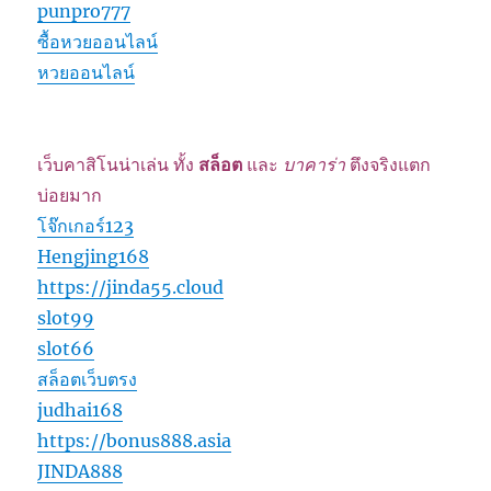
punpro777
ซื้อหวยออนไลน์
หวยออนไลน์
เว็บคาสิโนน่าเล่น ทั้ง
สล็อต
และ
บาคาร่า
ตึงจริงแตก
บ่อยมาก
โจ๊กเกอร์123
Hengjing168
https://jinda55.cloud
slot99
slot66
สล็อตเว็บตรง
judhai168
https://bonus888.asia
JINDA888