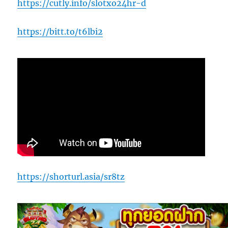
https://cutly.info/slotxo24hr-d
https://bitt.to/t6lbi2
https://shorturl.asia/sr8tz