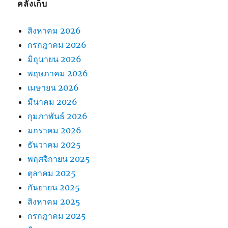
คลังเก็บ
สิงหาคม 2026
กรกฎาคม 2026
มิถุนายน 2026
พฤษภาคม 2026
เมษายน 2026
มีนาคม 2026
กุมภาพันธ์ 2026
มกราคม 2026
ธันวาคม 2025
พฤศจิกายน 2025
ตุลาคม 2025
กันยายน 2025
สิงหาคม 2025
กรกฎาคม 2025