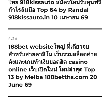
ไทย 918kissauto สมัครใหม่รับทุนฟรี
กำไรล้นมือ Top 64 by Randal
918kissauto.in 10 เมษายน 69
ถัดไป
188bet websiteใหญ่ ที่เดียวจบ
เรื่อง
ต่อ
สำหรับสายคาสิโน เว็บรวมสล็อตค่าย
ไป:
ดังและเกมทำเงินยอดฮิต casino
online เว็บเปิดใหม่ ใหม่ล่าสุด Top
13 by Melba 188betths.com 20
June 69