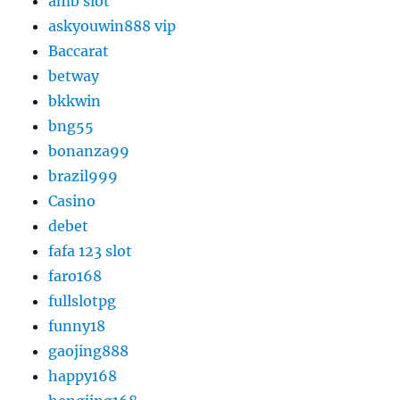
amb slot
askyouwin888 vip
Baccarat
betway
bkkwin
bng55
bonanza99
brazil999
Casino
debet
fafa 123 slot
faro168
fullslotpg
funny18
gaojing888
happy168