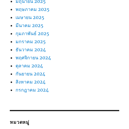
มิถุนายน 2025
พฤษภาคม 2025
เมษายน 2025
มีนาคม 2025
กุมภาพันธ์ 2025
มกราคม 2025
ธันวาคม 2024
พฤศจิกายน 2024
ตุลาคม 2024
กันยายน 2024
สิงหาคม 2024
กรกฎาคม 2024
หมวดหมู่