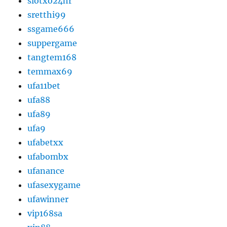
slotxo24hr
sretthi99
ssgame666
suppergame
tangtem168
temmax69
ufa11bet
ufa88
ufa89
ufa9
ufabetxx
ufabombx
ufanance
ufasexygame
ufawinner
vip168sa