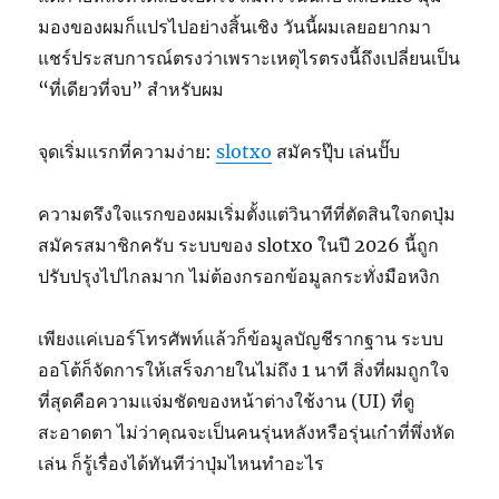
มองของผมก็แปรไปอย่างสิ้นเชิง วันนี้ผมเลยอยากมา
แชร์ประสบการณ์ตรงว่าเพราะเหตุไรตรงนี้ถึงเปลี่ยนเป็น
“ที่เดียวที่จบ” สำหรับผม
จุดเริ่มแรกที่ความง่าย:
slotxo
สมัครปุ๊บ เล่นปั๊บ
ความตรึงใจแรกของผมเริ่มตั้งแต่วินาทีที่ตัดสินใจกดปุ่ม
สมัครสมาชิกครับ ระบบของ slotxo ในปี 2026 นี้ถูก
ปรับปรุงไปไกลมาก ไม่ต้องกรอกข้อมูลกระทั่งมือหงิก
เพียงแค่เบอร์โทรศัพท์แล้วก็ข้อมูลบัญชีรากฐาน ระบบ
ออโต้ก็จัดการให้เสร็จภายในไม่ถึง 1 นาที สิ่งที่ผมถูกใจ
ที่สุดคือความแจ่มชัดของหน้าต่างใช้งาน (UI) ที่ดู
สะอาดตา ไม่ว่าคุณจะเป็นคนรุ่นหลังหรือรุ่นเก๋าที่พึ่งหัด
เล่น ก็รู้เรื่องได้ทันทีว่าปุ่มไหนทำอะไร