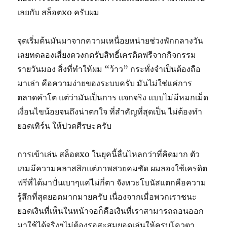
เลยกับ สล็อตxo ครับผม
จุดเริ่มต้นมันมาจากความเหนื่อยหน่ายช่วงพักกลางวัน
เลยทดลองเสี่ยงดวงกดรับสิทธิ์เครดิตฟรีจากกิจกรรม
รายวันมอง สิ่งที่ทำให้ผม “ว้าว” กระทั่งจำเป็นต้องถือ
มาเล่า คือความง่ายของระบบครับ มันไม่ใช่แค่การ
ตลาดคำโต แต่ว่ามันเป็นการ แจกจริง แบบไม่มีหมกเม็ด
เงื่อนไขน้อยจนถึงน่าตกใจ ที่สำคัญที่สุดเป็น ไม่ต้องทำ
ยอดเทิร์น ให้ปวดศีรษะครับ
การเข้าเล่น สล็อตxo ในยุคนี้ลื่นไหลกว่าที่คิดมาก ตัว
เกมมีความคลาสสิกแต่ภาพสวยคมชัด ผมลองใช้เครดิต
ฟรีที่ได้มาปั่นเบาๆแค่ไม่กี่ตา จังหวะโบนัสแตกคือความ
รู้สึกที่สุดยอดมากมายครับ เนื่องจากเมื่อพวกเราชนะ
ยอดเงินที่เห็นในหน้าจอก็คือเงินที่เราสามารถถอนออก
มาใช้ได้จริงๆไม่ต้องรอสะสมยอดเล่นให้ครบโควตา