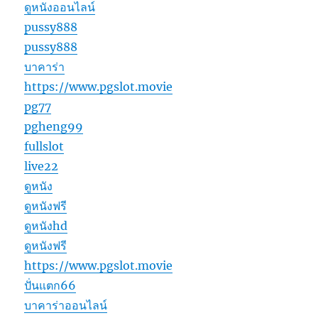
ดูหนังออนไลน์
pussy888
pussy888
บาคาร่า
https://www.pgslot.movie
pg77
pgheng99
fullslot
live22
ดูหนัง
ดูหนังฟรี
ดูหนังhd
ดูหนังฟรี
https://www.pgslot.movie
ปั่นแตก66
บาคาร่าออนไลน์