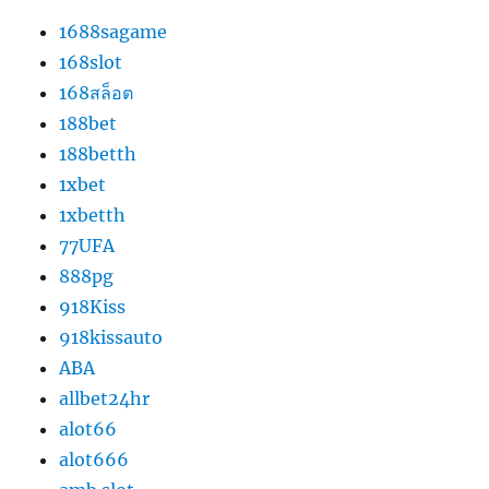
1688sagame
168slot
168สล็อต
188bet
188betth
1xbet
1xbetth
77UFA
888pg
918Kiss
918kissauto
ABA
allbet24hr
alot66
alot666