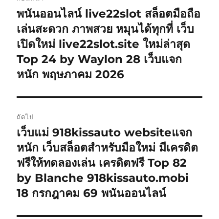
เรื่อง
พนันออนไลน์ live22slot สล็อตมือถือ
เรื่อง
ก่อน
เล่นสะดวก ภาพสวย หมุนได้ทุกที่ เว็บ
หน้า:
เปิดใหม่ live22slot.site ใหม่ล่าสุด
Top 24 by Waylon 28 เว็บแจก
หนัก พฤษภาคม 2026
ถัดไป
เว็บแม่ 918kissauto websiteแจก
เรื่อง
ต่อ
หนัก เว็บสล็อตสำหรับมือใหม่ มีเครดิต
ไป:
ฟรีให้ทดลองเล่น เครดิตฟรี Top 82
by Blanche 918kissauto.mobi
18 กรกฎาคม 69 พนันออนไลน์