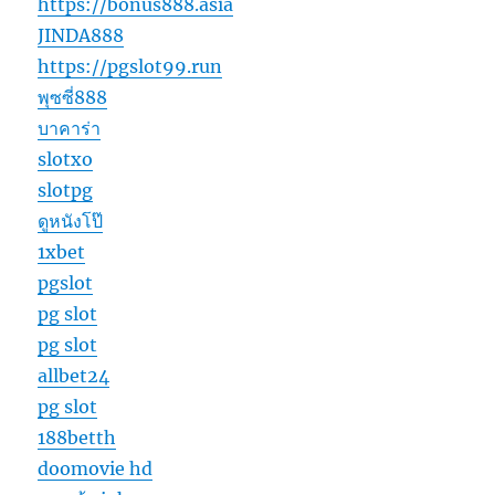
https://bonus888.asia
JINDA888
https://pgslot99.run
พุซซี่888
บาคาร่า
slotxo
slotpg
ดูหนังโป๊
1xbet
pgslot
pg slot
pg slot
allbet24
pg slot
188betth
doomovie hd