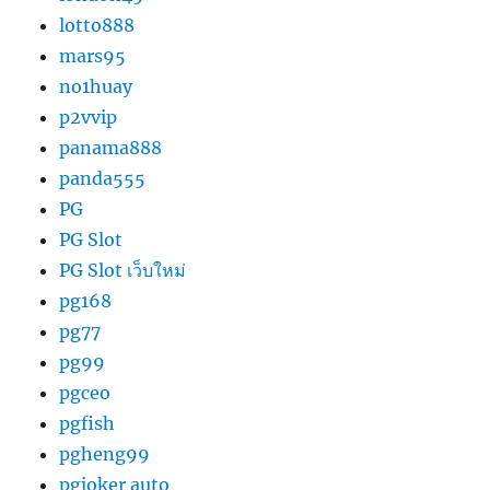
lotto888
mars95
no1huay
p2vvip
panama888
panda555
PG
PG Slot
PG Slot เว็บใหม่
pg168
pg77
pg99
pgceo
pgfish
pgheng99
pgjoker auto