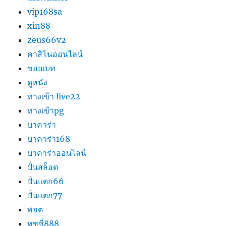
vip168sa
xin88
zeus66v2
คาสิโนออนไลน์
ซอยเบท
ดูหนัง
ทางเข้า live22
ทางเข้าpg
บาคาร่า
บาคาร่า168
บาคาร่าออนไลน์
ปั่นสล็อต
ปั่นแตก66
ปั่นแตก77
พอต
พุซซี่888