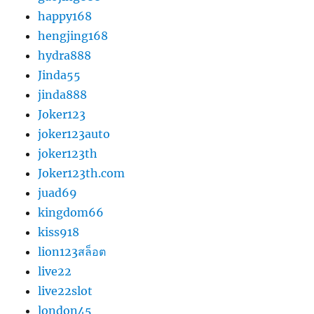
happy168
hengjing168
hydra888
Jinda55
jinda888
Joker123
joker123auto
joker123th
Joker123th.com
juad69
kingdom66
kiss918
lion123สล็อต
live22
live22slot
london45