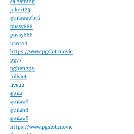
sa gaming
joker123
ดูหนังออนไลน์
pussy888
pussy888
บาคาร่า
https://www.pgslot.movie
pg77
pgheng99
fullslot
live22
ดูหนัง
ดูหนังฟรี
ดูหนังhd
ดูหนังฟรี
https://www.pgslot.movie