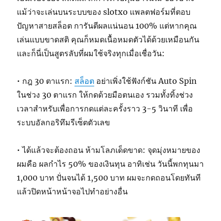
แม้ว่าจะเล่นบนระบบของ slotxo แพลตฟอร์มที่ตอบ
ปัญหาสายสล็อต การันตีผลแน่นอน 100% แต่หากคุณ
เล่นแบบขาดสติ คุณก็หมดเนื้อหมดตัวได้ด้วยเหมือนกัน
และก็นี่เป็นสูตรลับที่ผมใช้จริงทุกเมื่อเชื่อวัน:
• กฎ 30 ตาแรก:
สล็อต
อย่าเพิ่งใช้ฟังก์ชัน Auto Spin
ในช่วง 30 ตาแรก ให้กดด้วยมือตนเอง รวมทั้งทิ้งช่วง
เวลาสำหรับเพื่อการกดแต่ละครั้งราว 3-5 วินาที เพื่อ
ระบบอัลกอริทึมรีเซ็ตตัวเลข
• ได้แล้วจะต้องถอน ห้ามโลภเด็ดขาด: จุดมุ่งหมายของ
ผมคือ ผลกำไร 50% ของเงินทุน อาทิเช่น วันนี้พกทุนมา
1,000 บาท ปั่นจนได้ 1,500 บาท ผมจะกดถอนโดยทันที
แล้วปิดหน้าหน้าจอไปทำอย่างอื่น