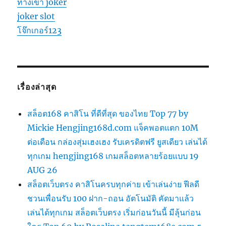
ทางเข้า joker
joker slot
โจ๊กเกอร์123
เรื่องล่าสุด
สล็อต168 คาสิโน ที่ดีที่สุด ของไทย Top 77 by
Mickie Hengjing168d.com แจ็คพอตแตก 10M
ต่อเดือน กล่องสุ่มเฮงเฮง รับเครดิตฟรี ยูสเดียว เล่นได้
ทุกเกม hengjing168 เกมสล็อตหลายร้อยแบบ 19
AUG 26
สล็อตเว็บตรง คาสิโนครบทุกค่าย เข้าเล่นง่าย ฟีลดี
ชวนเพื่อนรับ 100 ฝาก-ถอน อัตโนมัติ คัดมาแล้ว
เล่นได้ทุกเกม สล็อตเว็บตรง เริ่มก่อนวันนี้ มีลุ้นก่อน