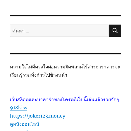
ค้นห
ค้นหา:
ความใจไม่ดีดวงใจต่อความผิดพลาดไร้สาระ เราควรจะ
เรียนรู้รวมทั้งก้าวไปข้างหน้า
เว็บสล็อตและบาคาร่าของโครตดีเว็บนี้เล่นแล้วรวยจัดๆ
918kiss
https://joker123.money
ดูหนังออนไลน์