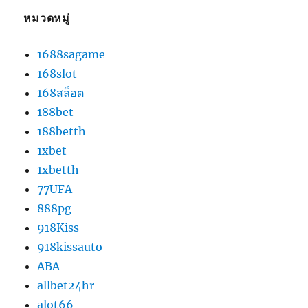
หมวดหมู่
1688sagame
168slot
168สล็อต
188bet
188betth
1xbet
1xbetth
77UFA
888pg
918Kiss
918kissauto
ABA
allbet24hr
alot66